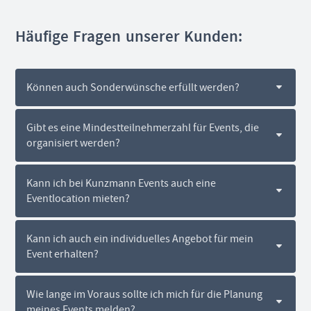
Häufige Fragen unserer Kunden:
Können auch Sonderwünsche erfüllt werden?
Ja, Kunzmann Events ist in der Lage, individuelle
Gibt es eine Mindestteilnehmerzahl für Events, die
Wünsche und Anforderungen zu berücksichtigen und
organisiert werden?
bietet maßgeschneiderte Lösungen für jedes Event.
Dies hängt von den individuellen Anforderungen und
Kann ich bei Kunzmann Events auch eine
Wünschen ab. Kunzmann Events berät Sie gerne bei
Eventlocation mieten?
der Festlegung der Teilnehmerzahl und der
passenden Eventlocation.
Ja, Kunzmann Events verfügtet dem FirstFloor in
Kann ich auch ein individuelles Angebot für mein
Ettlingen über eine eigene Eventlocation, die für
Event erhalten?
Veranstaltungen jeglicher Art gemietet werden kann.
Die Location bietet flexible Raummodule und eine
Ja, bei Kunzmann Events ist es möglich, ein
Wie lange im Voraus sollte ich mich für die Planung
umfangreiche technische Ausstattung, sodass sie für
individuelles Angebot für das Event zu erhalten. Dazu
meines Events melden?