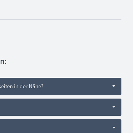
n:
iten in der Nähe?
els und Hostels. Schreib uns einfach an:
eien ist vorhanden.