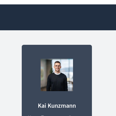
Kai Kunzmann
Heike K