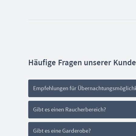
Häufige Fragen unserer Kunde
Empfehlungen für Übernachtungsmöglichke
Gerne empfehlen wir dir nahegelegene Hot
Gibt es einen Raucherbereich?
kai.kunzmann@kunzmann-events.de.
Ja, ein überdachter Raucherbereich im Fr
Gibt es eine Garderobe?